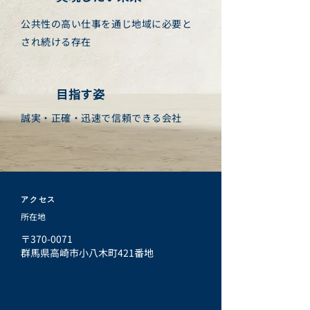
公共性の高い仕事を通じ地域に必要と
され続ける存在
目指す姿
誠実・正確・迅速で信頼できる会社
​アクセス
所在地
〒370-0071
群馬県高崎市小八木町421番地